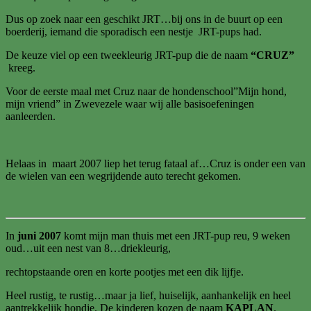
Dus op zoek naar een geschikt JRT…bij ons in de buurt op een
boerderij, iemand die sporadisch een nestje JRT-pups had.
De keuze viel op een tweekleurig JRT-pup die de naam
“CRUZ”
kreeg.
Voor de eerste maal met Cruz naar de hondenschool”Mijn hond,
mijn vriend” in Zwevezele waar wij alle basisoefeningen
aanleerden.
Helaas in maart 2007 liep het terug fataal af…Cruz is onder een van
de wielen van een wegrijdende auto terecht gekomen.
In
juni 2007
komt mijn man thuis met een JRT-pup reu, 9 weken
oud…uit een nest van 8…driekleurig,
rechtopstaande oren en korte pootjes met een dik lijfje.
Heel rustig, te rustig…maar ja lief, huiselijk, aanhankelijk en heel
aantrekkelijk hondje. De kinderen kozen de naam
KAPLAN
.