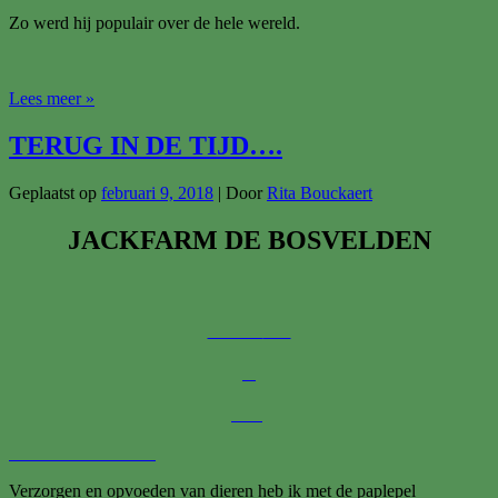
Zo werd hij populair over de hele wereld.
EEN
Lees meer »
VERHAAL
DIE
TERUG IN DE TIJD….
VANDAAG
GESCHIEDENIS
Geplaatst op
februari 9, 2018
| Door
Rita Bouckaert
IS….
JACKFARM DE BOSVELDEN
Verzorgen en opvoeden van dieren heb ik met de paplepel