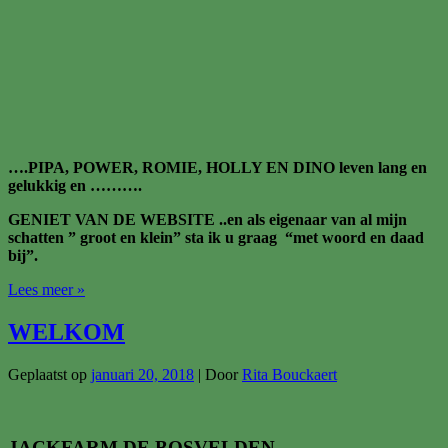
….PIPA, POWER, ROMIE, HOLLY EN DINO leven lang en
gelukkig en ……….
GENIET VAN DE WEBSITE ..en als eigenaar van al mijn
schatten ” groot en klein” sta ik u graag “met woord en daad
bij”.
TERUG
Lees meer »
IN
DE
WELKOM
TIJD….
Geplaatst op
januari 20, 2018
| Door
Rita Bouckaert
JACKFARM DE BOSVELDEN