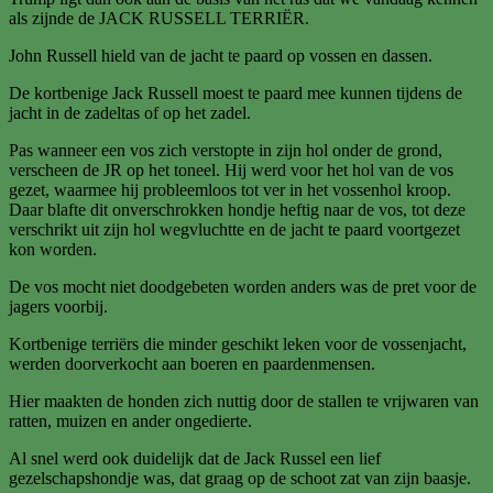
als zijnde de JACK RUSSELL TERRIËR.
John Russell hield van de jacht te paard op vossen en dassen.
De kortbenige Jack Russell moest te paard mee kunnen tijdens de
jacht in de zadeltas of op het zadel.
Pas wanneer een vos zich verstopte in zijn hol onder de grond,
verscheen de JR op het toneel. Hij werd voor het hol van de vos
gezet, waarmee hij probleemloos tot ver in het vossenhol kroop.
Daar blafte dit onverschrokken hondje heftig naar de vos, tot deze
verschrikt uit zijn hol wegvluchtte en de jacht te paard voortgezet
kon worden.
De vos mocht niet doodgebeten worden anders was de pret voor de
jagers voorbij.
Kortbenige terriërs die minder geschikt leken voor de vossenjacht,
werden doorverkocht aan boeren en paardenmensen.
Hier maakten de honden zich nuttig door de stallen te vrijwaren van
ratten, muizen en ander ongedierte.
Al snel werd ook duidelijk dat de Jack Russel een lief
gezelschapshondje was, dat graag op de schoot zat van zijn baasje.