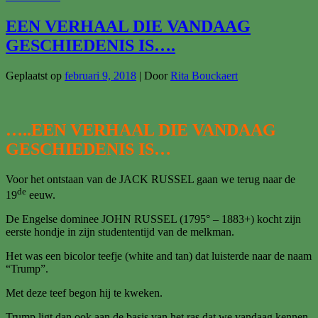
RASSTANDAARD
EEN VERHAAL DIE VANDAAG
GESCHIEDENIS IS….
Geplaatst op
februari 9, 2018
| Door
Rita Bouckaert
…..EEN VERHAAL DIE VANDAAG
GESCHIEDENIS IS…
Voor het ontstaan van de JACK RUSSEL gaan we terug naar de
de
19
eeuw.
De Engelse dominee JOHN RUSSEL (1795° – 1883+) kocht zijn
eerste hondje in zijn studententijd van de melkman.
Het was een bicolor teefje (white and tan) dat luisterde naar de naam
“Trump”.
Met deze teef begon hij te kweken.
Trump ligt dan ook aan de basis van het ras dat we vandaag kennen