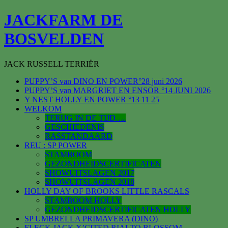
Spring
JACKFARM DE
naar
inhoud
BOSVELDEN
JACK RUSSELL TERRIËR
PUPPY’S van DINO EN POWER°28 juni 2026
PUPPY’S van MARGRIET EN ENSOR °14 JUNI 2026
Y NEST HOLLY EN POWER °13 11 25
WELKOM
TERUG IN DE TIJD….
GESCHIEDENIS
RASSTANDAARD
REU : SP POWER
STAMBOOM
GEZONDHEIDSCERTIFICATEN
SHOWUITSLAGEN 2017
SHOWUITSLAGEN 2018
HOLLY DAY OF BROOKS LITTLE RASCALS
STAMBOOM HOLLY
GEZONDHEIDSCERTIFICATEN HOLLY
SP UMBRELLA PRIMAVERA (DINO)
FLECK JACK X’CITED RIALTO BLOSSOM